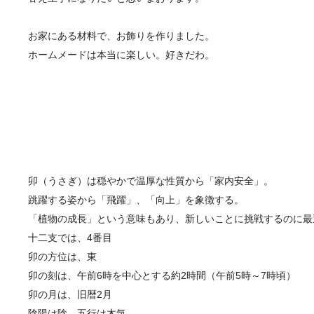
お家にある材料で、お飾りを作りました。
ホームメードは本当に楽しい。好きだわ。
卯（うさぎ）は穏やかで温厚な性質から「家内安全」。
跳躍する姿から「飛躍」、「向上」を象徴する。
「植物の成長」という意味もあり、新しいことに挑戦するのに最
十二支では、4番目
卯の方位は、東
卯の刻は、午前6時を中心とする約2時間（午前5時～7時頃）
卯の月は、旧暦2月
陰陽は陰、五行は木気