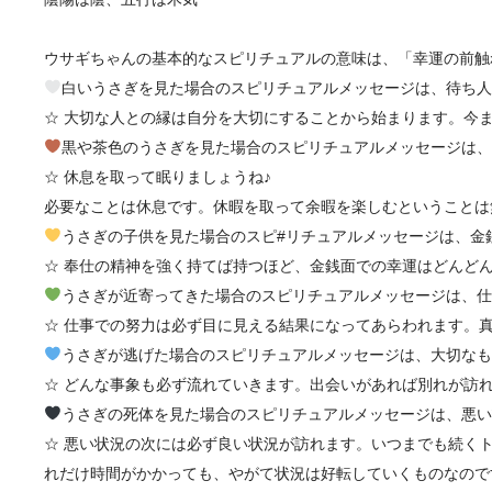
ウサギちゃんの基本的なスピリチュアルの意味は、「幸運の前触
白いうさぎを見た場合のスピリチュアルメッセージは、待ち
☆ 大切な人との縁は自分を大切にすることから始まります。今ま
黒や茶色のうさぎを見た場合のスピリチュアルメッセージは
☆ 休息を取って眠りましょうね♪
必要なことは休息です。休暇を取って余暇を楽しむということは
うさぎの子供を見た場合のスピ#リチュアルメッセージは、金
☆ 奉仕の精神を強く持てば持つほど、金銭面での幸運はどんど
うさぎが近寄ってきた場合のスピリチュアルメッセージは、
☆ 仕事での努力は必ず目に見える結果になってあらわれます。
うさぎが逃げた場合のスピリチュアルメッセージは、大切な
☆ どんな事象も必ず流れていきます。出会いがあれば別れが訪
うさぎの死体を見た場合のスピリチュアルメッセージは、悪
☆ 悪い状況の次には必ず良い状況が訪れます。いつまでも続く
れだけ時間がかかっても、やがて状況は好転していくものなので