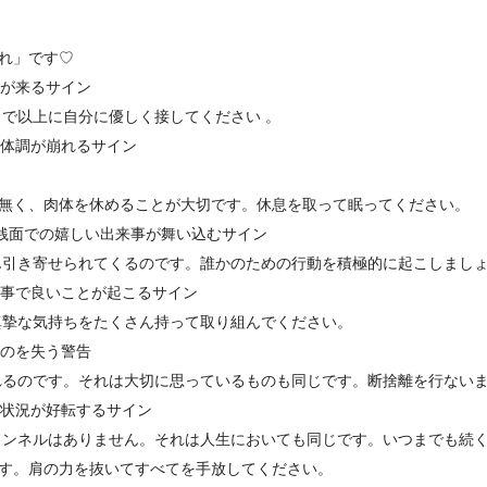
れ」です♡
人が来るサイン
で以上に自分に優しく接してください 。
、体調が崩れるサイン
無く、肉体を休めることが大切です。休息を取って眠ってください。
銭面での嬉しい出来事が舞い込むサイン
ん引き寄せられてくるのです。誰かのための行動を積極的に起こしまし
仕事で良いことが起こるサイン
真摯な気持ちをたくさん持って取り組んでください。
ものを失う警告
れるのです。それは大切に思っているものも同じです。断捨離を行ない
い状況が好転するサイン
トンネルはありません。それは人生においても同じです。いつまでも続
す。肩の力を抜いてすべてを手放してください。