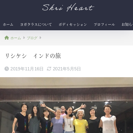
Shri Heart
ホーム
ヨガクラスについて
ボディセッション
プロフィール
お知ら
ホーム
ブログ
リシケシ インドの旅
2019年11月16日
2021年5月5日