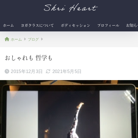
Shri Heart
ホーム
ヨガクラスについて
ボディセッション
プロフィール
お知ら
ホーム
ブログ
おしゃれも 哲学も
2015年12月3日
2021年5月5日