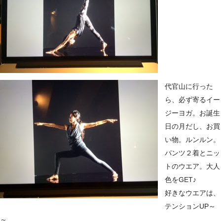
代官山に行った
ら、必ず寄るイー
ジーヨガ。お誕生
日の月だし、お買
い物。ルンルン。
パンツ２着とニッ
トのウエア。大人
色をGET♪
好きなウエアは、
テンションUP～
～