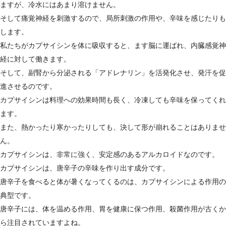
ますが、冷水にはあまり溶けません。
そして痛覚神経を刺激するので、局所刺激の作用や、辛味を感じたりも
します。
私たちがカプサイシンを体に吸収すると、ます脳に運ばれ、内臓感覚神
経に対して働きます。
そして、副腎から分泌される「アドレナリン」を活発化させ、発汗を促
進させるのです。
カプサイシンは料理への効果時間も長く、冷凍しても辛味を保ってくれ
ます。
また、熱かったり寒かったりしても、決して形が崩れることはありませ
ん。
カプサイシンは、非常に強く、安定感のあるアルカロイドなのです。
カプサイシンは、唐辛子の辛味を作り出す成分です。
唐辛子を食べると体が暑くなってくるのは、カプサイシンによる作用の
典型です。
唐辛子には、体を温める作用、胃を健康に保つ作用、殺菌作用が古くか
ら注目されていますよね。