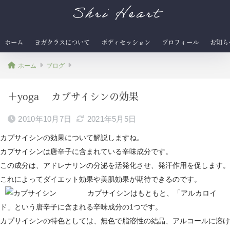
Shri Heart
ホーム
ヨガクラスについて
ボディセッション
プロフィール
お知ら
ホーム
ブログ
＋yoga カプサイシンの効果
2010年10月7日
2021年5月5日
カプサイシンの効果について解説しますね。
カプサイシンは唐辛子に含まれている辛味成分です。
この成分は、アドレナリンの分泌を活発化させ、発汗作用を促します。
これによってダイエット効果や美肌効果が期待できるのです。
カプサイシンはもともと、「アルカロイ
ド」という唐辛子に含まれる辛味成分の1つです。
カプサイシンの特色としては、無色で脂溶性の結晶、アルコールに溶け