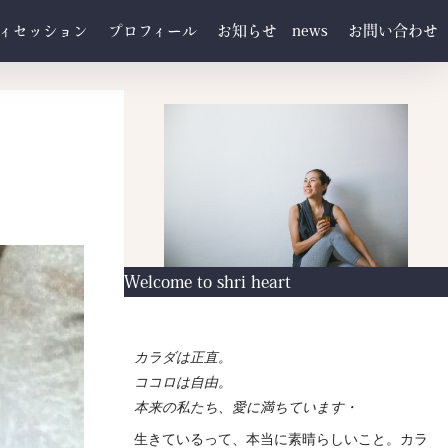
ィセッション
プロフィール
お知らせ news
お問い合わせ
Welcome to shri heart
カラダは正直。
ココロは自由。
本来の私たち、愛に満ちています・
生きているって、本当に素晴らしいこと。カラ