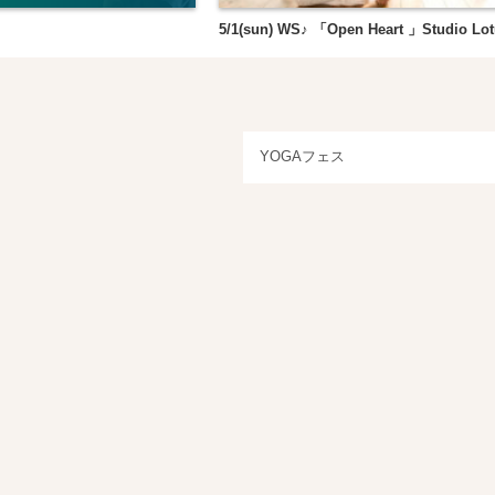
5/1(sun) WS♪ 「Open Heart 」Studio Lot
YOGAフェス