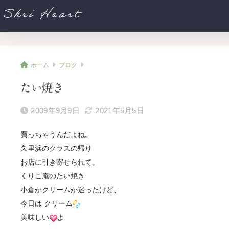
Shri Heart
ホーム
ブログ
たい焼き
2009年9月9日
2021年5月5日
買っちゃうんだよね。
久里浜のクラスの帰り
お店に引き寄せられて。
くりこ庵のたい焼き
小倉かクリームか迷ったけど、
今日は クリーム
美味しい
よ